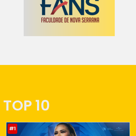
TOP 10
#1